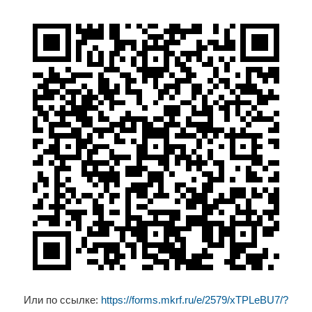
Или по ссылке:
https://forms.mkrf.ru/e/2579/xTPLeBU7/?