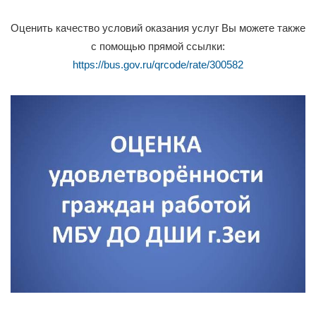
Школа Искусств
24.06.2026
Новости
0
1
2
3
›
»
Оценить качество условий оказания услуг Вы можете также
с помощью прямой ссылки:
https://bus.gov.ru/qrcode/rate/300582