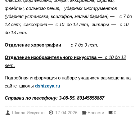
Классы: фортепиано, домры, аккордеона, скрипки,
флейты, сольного пения, ударных инструментов
(ударная установка, ксилофон, малый барабан) — с 7 до
13 лет; саксофона — с 10 до 12 лет; гитары — с 10
до 13 лет.
Отделение хореографии
— с 7 до 9 лет.
Отделение изобразительного искусства —
с 10 до 12
лет.
Подробная информация о наборе учащихся размещена на
сайте школы
dshizeya.ru
Справки по телефону: 3-08-55, 89145858887
Школа Искусств
17.04.2026
Новости
0