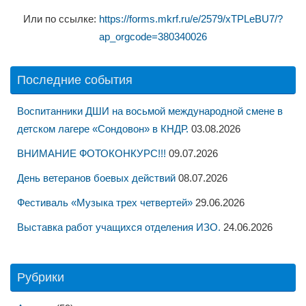
Или по ссылке:
https://forms.mkrf.ru/e/2579/xTPLeBU7/?
ap_orgcode=380340026
Последние события
Воспитанники ДШИ на восьмой международной смене в