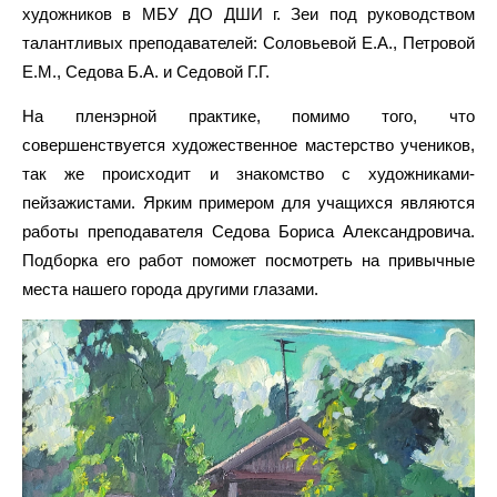
На таких занятиях ребята учатся анализировать и
наблюдать, развивать способность видеть «целиком»,
остроту и точность глазомера. А также учатся передавать
пространственные отношения и состояния природы,
познают способы передачи большого пространства,
движущейся и постоянно меняющейся натуры, законы
линейной перспективы, равновесия, плановости.
Итогом летнего пленера 2026 стала выставка работ юных
художников в МБУ ДО ДШИ г. Зеи под руководством
талантливых преподавателей: Соловьевой Е.А., Петровой
Е.М., Седова Б.А. и Седовой Г.Г.
На пленэрной практике, помимо того, что
совершенствуется художественное мастерство учеников,
так же происходит и знакомство с художниками-
пейзажистами. Ярким примером для учащихся являются
работы преподавателя Седова Бориса Александровича.