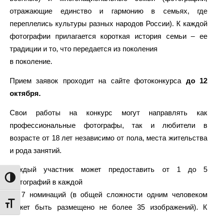
отражающие единство и гармонию в семьях, где
переплелись культуры разных народов России). К каждой
фотографии прилагается короткая история семьи – ее
традиции и то, что передается из поколения
в поколение.
Прием заявок проходит на сайте фотоконкурса
до 12
октября.
Свои работы на конкурс могут направлять как
профессиональные фотографы, так и любители в
возрасте от 18 лет независимо от пола, места жительства
и рода занятий.
Каждый участник может предоставить от 1 до 5
Переключить на высокую контрастность
фотографий в каждой
из 7 номинаций (в общей сложности одним человеком
Переключить на увеличенный шрифт
может быть размещено не более 35 изображений). К