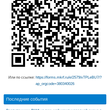
Или по ссылке:
https://forms.mkrf.ru/e/2579/xTPLeBU7/?
ap_orgcode=380340026
Последние события