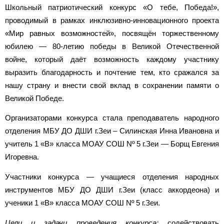
Школьный патриотический конкурс «О тебе, Победа!»,
проводимый в рамках инклюзивно-инновационного проекта
«Мир равных возможностей», посвящён торжественному
юбилею — 80-летию победы в Великой Отечественной
войне, который даёт возможность каждому участнику
выразить благодарность и почтение тем, кто сражался за
нашу страну и внести свой вклад в сохранении памяти о
Великой Победе.
Организаторами конкурса стала преподаватель народного
отделения МБУ ДО ДШИ г.Зеи – Силинская Инна Ивановна и
учитель 1 «В» класса МОАУ СОШ Nº 5 г.Зеи — Борщ Евгения
Игоревна.
Участники конкурса — учащиеся отделения народных
инструментов МБУ ДО ДШИ г.Зеи (класс аккордеона) и
ученики 1 «В» класса МОАУ СОШ Nº 5 г.Зеи.
Цели и задачи проведения конкурса:
содействовать