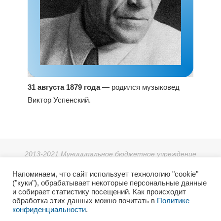
31 августа 1879 года
— родился музыковед
Виктор Успенский.
2013-2021 Муниципальное бюджетное учреждение
дополнительного образования «Детская школа искусств г.
Напоминаем, что сайт использует технологию "cookie"
Зеи».
("куки"), обрабатывает некоторые персональные данные
г. Зея, мкр. Светлый 38, тел: 8 (41658) 3-08-55.
и собирает статистику посещений. Как происходит
2021г. Отдел культуры и архивного дела Администрации
обработка этих данных можно почитать в
Политике
конфиденциальности
.
города Зеи.