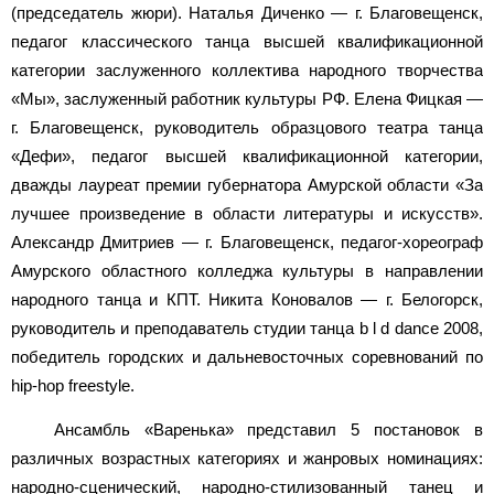
(председатель жюри). Наталья Диченко — г. Благовещенск,
педагог классического танца высшей квалификационной
категории заслуженного коллектива народного творчества
«Мы», заслуженный работник культуры РФ. Елена Фицкая —
г. Благовещенск, руководитель образцового театра танца
«Дефи», педагог высшей квалификационной категории,
дважды лауреат премии губернатора Амурской области «За
лучшее произведение в области литературы и искусств».
Александр Дмитриев — г. Благовещенск, педагог-хореограф
Амурского областного колледжа культуры в направлении
народного танца и КПТ. Никита Коновалов — г. Белогорск,
руководитель и преподаватель студии танца b l d dance 2008,
победитель городских и дальневосточных соревнований по
hip-hop freestyle.
Ансамбль «Варенька» представил 5 постановок в
различных возрастных категориях и жанровых номинациях:
народно-сценический, народно-стилизованный танец и