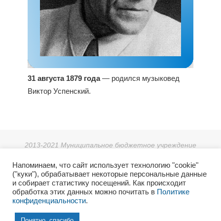
31 августа 1879 года
— родился музыковед
Виктор Успенский.
2013-2021 Муниципальное бюджетное учреждение
дополнительного образования «Детская школа искусств г.
Напоминаем, что сайт использует технологию "cookie"
Зеи».
("куки"), обрабатывает некоторые персональные данные
г. Зея, мкр. Светлый 38, тел: 8 (41658) 3-08-55.
и собирает статистику посещений. Как происходит
2021г. Отдел культуры и архивного дела Администрации
обработка этих данных можно почитать в
Политике
конфиденциальности
.
города Зеи.
6+
Понятно, спасибо