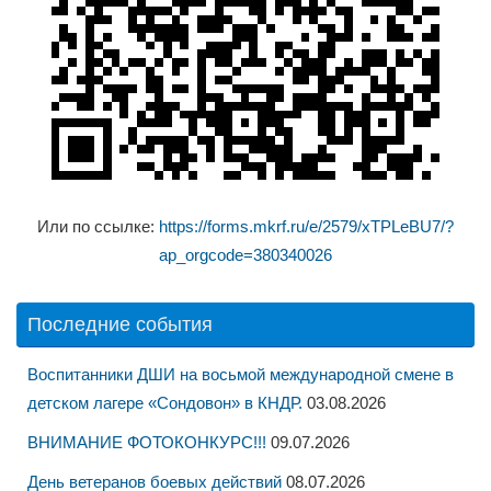
Или по ссылке:
https://forms.mkrf.ru/e/2579/xTPLeBU7/?
ap_orgcode=380340026
Последние события
Воспитанники ДШИ на восьмой международной смене в
детском лагере «Сондовон» в КНДР.
03.08.2026
ВНИМАНИЕ ФОТОКОНКУРС!!!
09.07.2026
День ветеранов боевых действий
08.07.2026