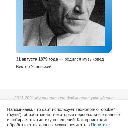
31 августа 1879 года
— родился музыковед
Виктор Успенский.
2013-2021 Муниципальное бюджетное учреждение
дополнительного образования «Детская школа искусств г.
Напоминаем, что сайт использует технологию "cookie"
Зеи».
("куки"), обрабатывает некоторые персональные данные
г. Зея, мкр. Светлый 38, тел: 8 (41658) 3-08-55.
и собирает статистику посещений. Как происходит
2021г. Отдел культуры и архивного дела Администрации
обработка этих данных можно почитать в
Политике