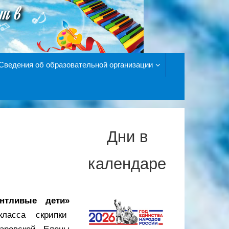
Сведения об образовательной организации
Дни в
календаре
антливые дети»
класса скрипки