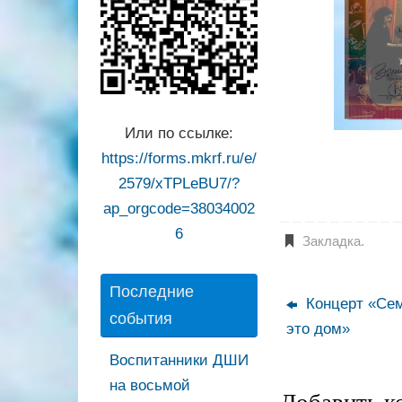
Или по ссылке:
https://forms.mkrf.ru/e/
2579/xTPLeBU7/?
ap_orgcode=38034002
6
Закладка
.
Последние
Концерт «Сем
события
это дом»
Воспитанники ДШИ
на восьмой