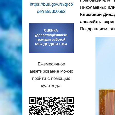
преподавателя
https://bus.gov.ru/qrco
Николаевны:
Кл
de/rate/300582
Климовой Динар
ансамбль скри
Поздравляем юны
Ежемесячное
анкетирование можно
пройти с помощью
куар-кода: