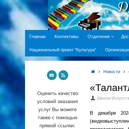
Главная
Коллективы
Отделения
Дос
Национальный проект “Культура”
Организаци
Новости
«Талант
Оценить качество
Школа Искусст
условий оказания
услуг Вы можете
В декабре 20
также с помощью
(видеовыступл
прямой ссылки: