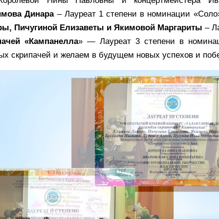
 Королевой Нины Павловны и концертмейстера Ив
имова Динара
– Лауреат 1 степени в номинации «Соло»
ы, Пичугиной Елизаветы и Якимовой Маргариты
– Ла
пачей «Кампанелла
» — Лауреат 3 степени в номина
х скрипачей и желаем в будущем новых успехов и поб