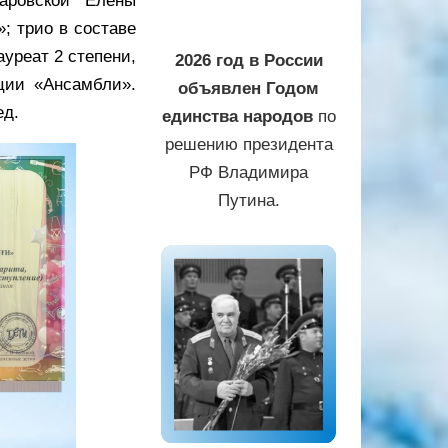
аровской Елены
; трио в составе
уреат 2 степени,
2026 год в России
ции «Ансамбли».
объявлен Годом
ед.
единства народов
по
решению президента
РФ Владимира
Путина.