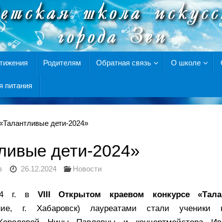
тижения
Родителям
Обратная связь
О школе
я питания
«Талантливые дети-2024»
ливые дети-2024»
в
26.12.2024
Новости
24 г. в
VIII Открытом краевом конкурсе «Тал
ение, г. Хабаровск) лауреатами стали ученики 