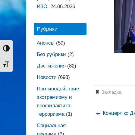
ИЗО.
24.06.2026
Рубрики
Анонсы
(59)
Переключить на высокую контрастность
Без рубрики
(2)
Переключить на увеличенный шрифт
Достижения
(82)
Новости
(693)
Противодействие
Закладка
.
экстремизму и
профилактика
Концерт ко 
терроризма
(1)
Социальная
реклама
(3)