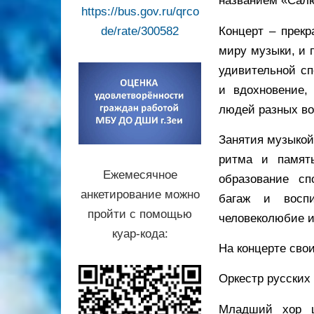
названием «Салю
https://bus.gov.ru/qrco
Концерт – прекр
de/rate/300582
миру музыки, и 
удивительной сп
и вдохновение,
людей разных во
Занятия музыкой 
ритма и памят
Ежемесячное
образование сп
анкетирование можно
багаж и воспи
пройти с помощью
человеколюбие и
куар-кода:
На концерте сво
Оркестр русских
Младший хор ш