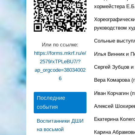
хормейстера Е.Б
Хореографическ
руководством ху
Сольные выступ
Или по ссылке:
https://forms.mkrf.ru/e/
Илья Винник и П
2579/xTPLeBU7/?
Сергей Зубцов и
ap_orgcode=38034002
6
Вера Комарова (
Иван Корчагин (
Последние
Алексей Шохирев
события
Екатерина Колего
Воспитанники ДШИ
на восьмой
Карина Абрамови