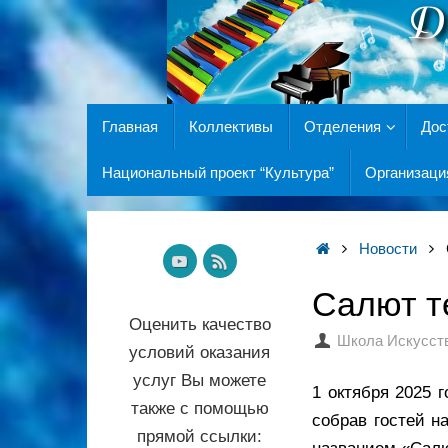
Главная
Коллективы
Отделения
Дос
Национальный проект “Культура”
Организаци
Новости
Салют те
Оценить качество
Школа Искусст
условий оказания
услуг Вы можете
1 октября 2025 
также с помощью
собрав гостей 
прямой ссылки: