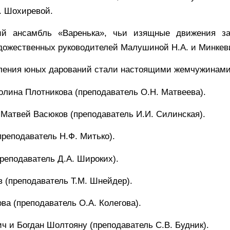
. Шохиревой.
ий ансамбль «Варенька», чьи изящные движения з
дожественных руководителей Малушиной Н.А. и Минкев
ления юных дарований стали настоящими жемчужинами
олина Плотникова (преподаватель О.Н. Матвеева).
 Матвей Васюков (преподаватель И.И. Силинская).
преподаватель Н.Ф. Митько).
преподаватель Д.А. Широких).
 (преподаватель Т.М. Шнейдер).
ва (преподаватель О.А. Колегова).
ч и Богдан Шолтояну (преподаватель С.В. Будник).