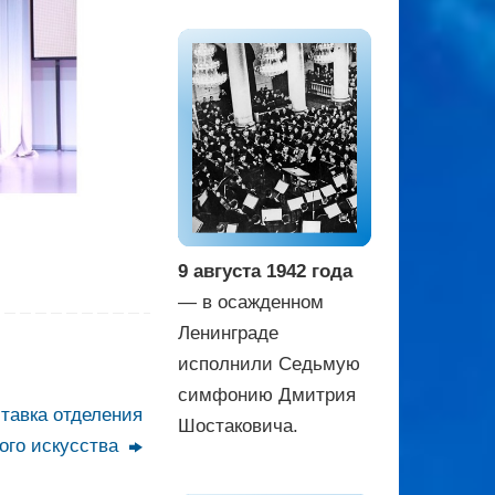
9 августа 1942 года
— в осажденном
Ленинграде
исполнили Седьмую
симфонию Дмитрия
тавка отделения
Шостаковича.
ого искусства