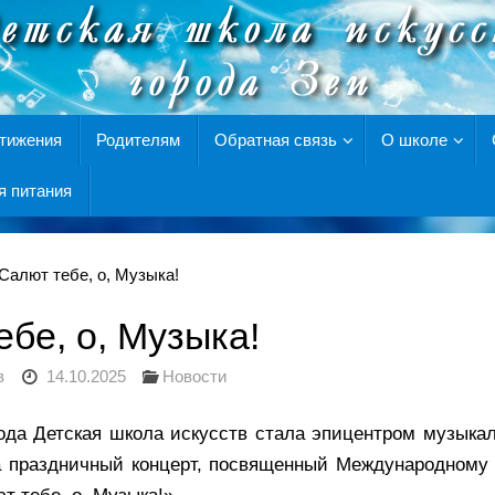
тижения
Родителям
Обратная связь
О школе
я питания
Салют тебе, о, Музыка!
бе, о, Музыка!
в
14.10.2025
Новости
года Детская школа искусств стала эпицентром музыкал
на праздничный концерт, посвященный Международному