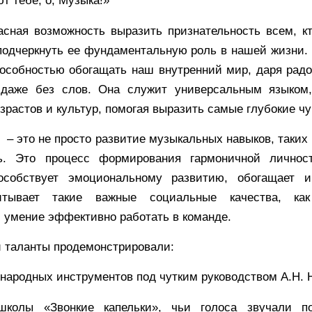
т тебе, о, Музыка!»
асная возможность выразить признательность всем, к
подчеркнуть ее фундаментальную роль в нашей жизни.
особностью обогащать наш внутренний мир, даря радо
 даже без слов. Она служит универсальным языко
зрастов и культур, помогая выразить самые глубокие чу
– это не просто развитие музыкальных навыков, таких 
ь. Это процесс формирования гармоничной личност
особствует эмоциональному развитию, обогащает и
тывает такие важные социальные качества, как 
 умение эффективно работать в команде.
и таланты продемонстрировали:
 народных инструментов под чутким руководством А.Н. 
колы «Звонкие капельки», чьи голоса звучали по