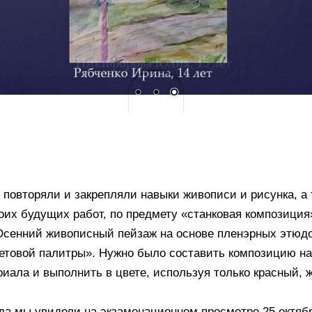
 повторяли и закрепляли навыки живописи и рисунка, а 
оих будущих работ, по предмету «станковая композиция
Осенний живописный пейзаж на основе пленэрных этюдов
етовой палитры». Нужно было составить композицию на
риала и выполнить в цвете, используя только красный, 
уда мы увидели на экзаменационном просмотре 25 октяб