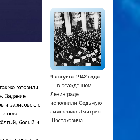
9 августа 1942 года
— в осажденном
так же готовили
Ленинграде
». Задание
исполнили Седьмую
 и зарисовок, с
симфонию Дмитрия
 основе
Шостаковича.
жёлтый, белый и
ря и с радостью