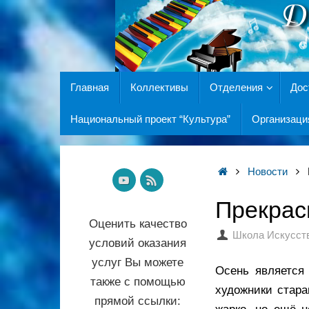
Главная
Коллективы
Отделения
Дос
Национальный проект “Культура”
Организаци
Новости
Прекрас
Оценить качество
Школа Искусст
условий оказания
услуг Вы можете
Осень является
также с помощью
художники стара
прямой ссылки: