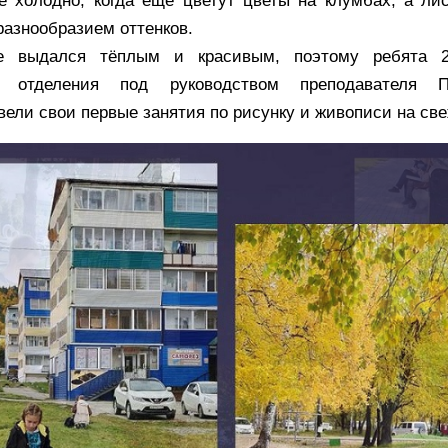
е холодно, когда ещё цветут цветы на клумбах, а ли
разнообразием оттенков.
е выдался тёплым и красивым, поэтому ребята 
го отделения под руководством преподавателя 
ели свои первые занятия по рисунку и живописи на све