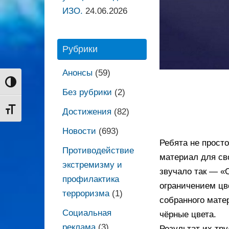
ИЗО.
24.06.2026
Рубрики
Анонсы
(59)
Переключить на высокую контрастность
Без рубрики
(2)
Переключить на увеличенный шрифт
Достижения
(82)
Новости
(693)
Ребята не просто
Противодействие
материал для св
экстремизму и
звучало так — «
профилактика
ограничением цв
терроризма
(1)
собранного мате
Социальная
чёрные цвета.
реклама
(3)
Результат их тр