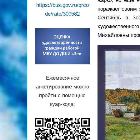
жарко, но ещё н
https://bus.gov.ru/qrco
поражает своим 
de/rate/300582
Сентябрь в Зе
художественно
Михайловны пров
Ежемесячное
анкетирование можно
пройти с помощью
куар-кода: