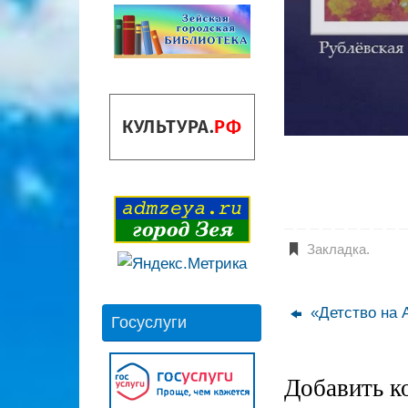
Закладка
.
«Детство на 
Госуслуги
Добавить к