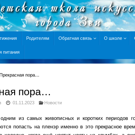
тижения
Родителям
Обратная связь
О школе
я питания
Прекрасная пора…
ная пора…
в
01.11.2023
Новости
 одним из самых живописных и коротких периодов го
ются попасть на пленэр именно в это прекрасное врем