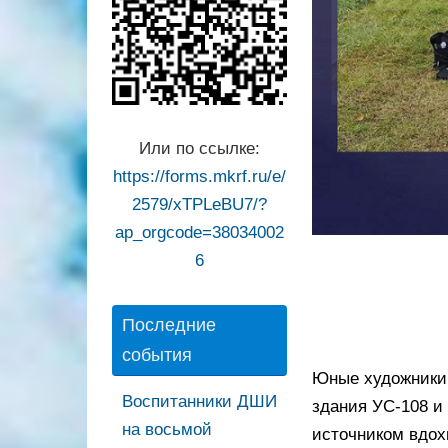
Или по ссылке:
https://forms.mkrf.ru/e/
2579/xTPLeBU7/?
ap_orgcode=38034002
6
Последние
события
Юные художники 
Воспитанники ДШИ
здания УС-108 и
на восьмой
источником вдох