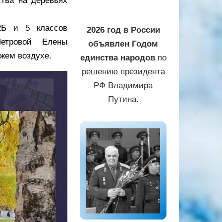
ства на деревьях
2Б и 5 классов
2026 год в России
Петровой Елены
объявлен Годом
жем воздухе.
единства народов
по
решению президента
РФ Владимира
Путина.