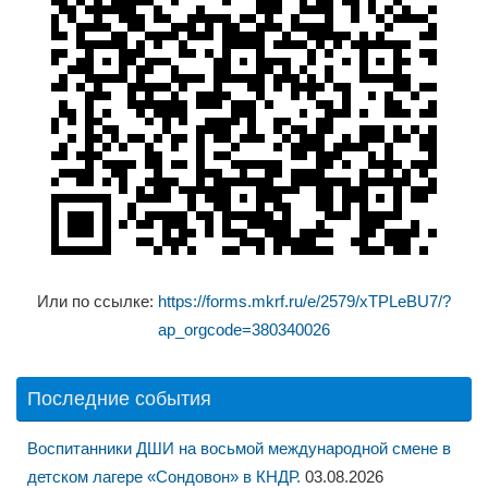
Или по ссылке:
https://forms.mkrf.ru/e/2579/xTPLeBU7/?
ap_orgcode=380340026
Последние события
Воспитанники ДШИ на восьмой международной смене в
детском лагере «Сондовон» в КНДР.
03.08.2026