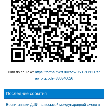
Или по ссылке:
https://forms.mkrf.ru/e/2579/xTPLeBU7/?
ap_orgcode=380340026
Последние события
Воспитанники ДШИ на восьмой международной смене в