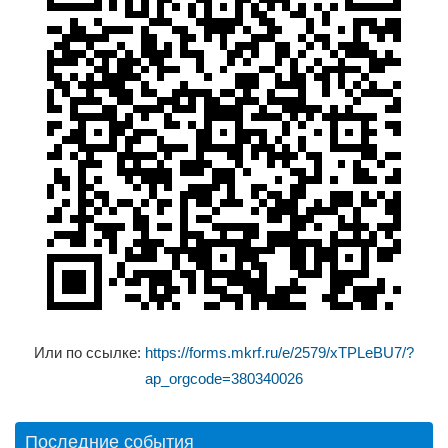
Или по ссылке:
https://forms.mkrf.ru/e/2579/xTPLeBU7/?
ap_orgcode=380340026
Последние события