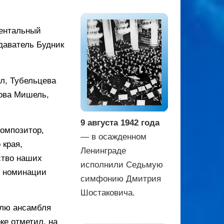
ментальный
даватель Будник
л, Тубельцева
мова Мишель,
9 августа 1942 года
омпозитор,
— в осажденном
 края,
Ленинграде
ство наших
исполнили Седьмую
в номинации
симфонию Дмитрия
Шостаковича.
елю ансамбля
ке отметил, на