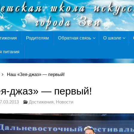
тижения
Родителям
Обратная связь
О школе
я питания
Наш «Зея-джаз» — первый!
я-джаз» — первый!
7.03.2013
Достижения
,
Новости