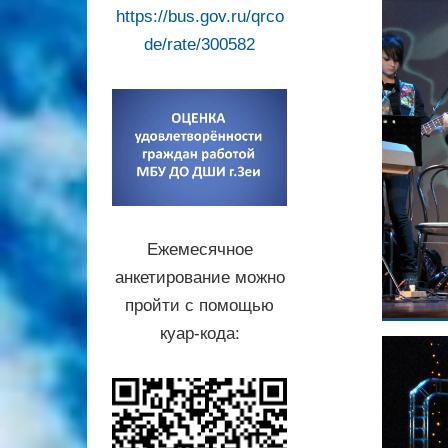
https://bus.gov.ru/qrco
de/rate/300582
Ежемесячное
анкетирование можно
пройти с помощью
куар-кода: