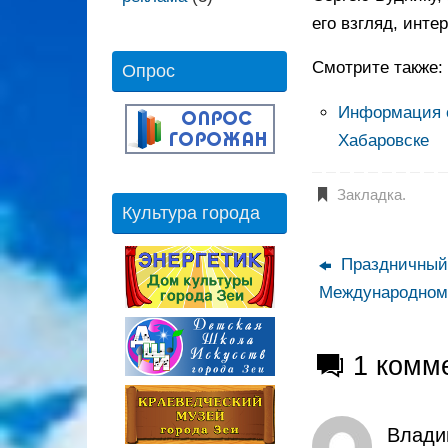
его взгляд, инте
Смотрите также:
Опрос
Информация о
Хабаровске
Закладка
.
Культура города
Праздничный 
Международному
1 комм
Влади