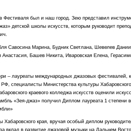
в Фестиваля был и наш город. Зею представил инстру
жаз» детской школы искусств, которым руководит препо
ич.
бля Савосина Марина, Будник Светлана, Шевелев Дании
я Анастасия, Башев Никита, Иваровская Елена, Гераси
ри – лауреаты международных джазовых фестивалей, к
 РФ, специалисты Министерства культуры Хабаровского
абаровского краевого колледжа искусств оценили искус
амбль «Зея-джаз» получил Диплом лауреата 1 степени 
мбли»
ы Хабаровского края, вручая особый диплом руководит
 за вклад в развитие джазовой музыки на Дальнем Восто