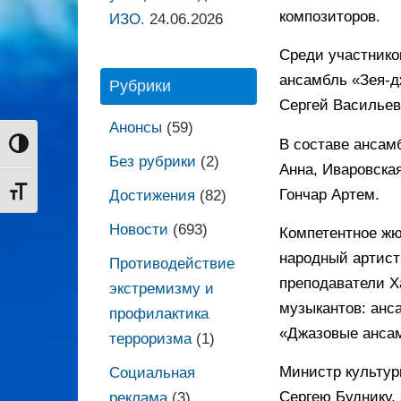
композиторов.
ИЗО.
24.06.2026
Среди участнико
ансамбль «Зея-д
Рубрики
Сергей Васильев
Анонсы
(59)
В составе ансам
Переключить на высокую контрастность
Без рубрики
(2)
Анна, Иваровска
Гончар Артем.
Переключить на увеличенный шрифт
Достижения
(82)
Новости
(693)
Компетентное жю
народный артист
Противодействие
преподаватели Х
экстремизму и
музыкантов: анс
профилактика
«Джазовые анса
терроризма
(1)
Министр культур
Социальная
Сергею Буднику,
реклама
(3)