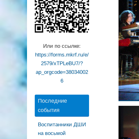
Или по ссылке:
https://forms.mkrf.ru/e/
2579/xTPLeBU7/?
ap_orgcode=38034002
6
Последние
события
Воспитанники ДШИ
на восьмой