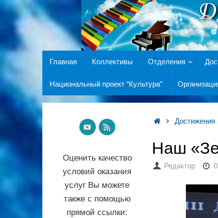
Главная
Коллективы
Отделения
Дос
Национальный проект “Культура”
Организаци
Достижения
Наш «Зе
Оценить качество
Редактор
0
условий оказания
услуг Вы можете
также с помощью
прямой ссылки: