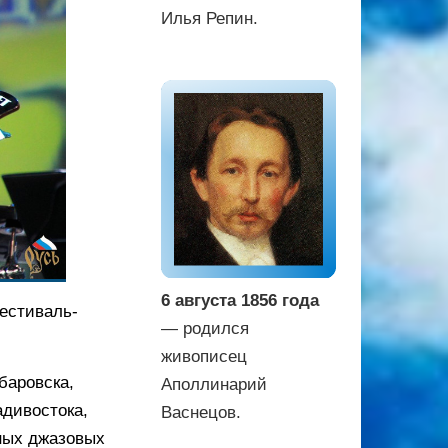
Илья Репин.
6 августа 1856 года
Фестиваль-
— родился
живописец
баровска,
Аполлинарий
адивостока,
Васнецов.
ных джазовых