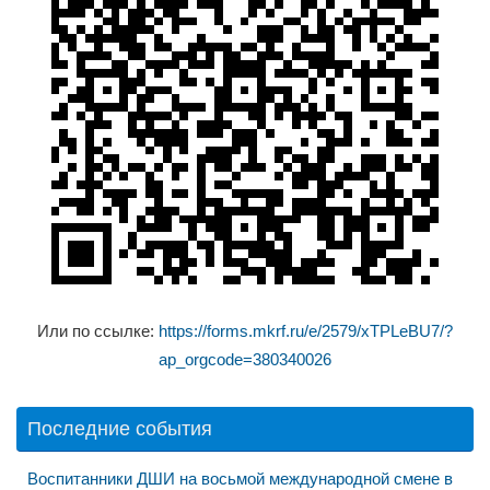
Или по ссылке:
https://forms.mkrf.ru/e/2579/xTPLeBU7/?
ap_orgcode=380340026
Последние события
Воспитанники ДШИ на восьмой международной смене в