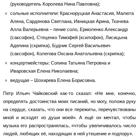
(руководитель Королева Нина Павловна);
сольные исполнители: Красноруцкая Анастасия, Малюта
Алена, Сардянова Светлана, Ивницкая Арина, Ткачева
Алла Валерьевна – пение соло, Ермоленко Александр
(саксофон), Стеценко Тимофей (ксилофон), Лисицына
Аделина (скрипка), Будник Сергей Васильевич
(саксофон), Колегова Оксана Анатольевна (скрипка);
концертмейстеры: Сопина Татьяна Петровна и
Иваровская Елена Николаевна;
ведущая – Шохирева Елена Борисовна.
Петр Ильич Чайковский как-то сказал: «Не мне, конечно,
определять достоинства моих писаний, но могу, положа руку
на сердце, сказать, что они все пережиты, перечувствованы
мной и исходят из души моей». А ещё он мечтал, чтобы
музыка его распространялась, «чтобы увеличивалось число
людей, любящих её, находящих в ней утешение и подпору».