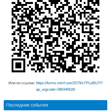
Или по ссылке:
https://forms.mkrf.ru/e/2579/xTPLeBU7/?
ap_orgcode=380340026
Последние события