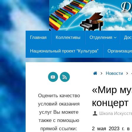
Главная
Коллективы
Отделения
Дос
Национальный проект “Культура”
Организаци
Новости
«Мир му
Оценить качество
концерт
условий оказания
услуг Вы можете
Школа Искусст
также с помощью
прямой ссылки:
2 мая 2023 г. 