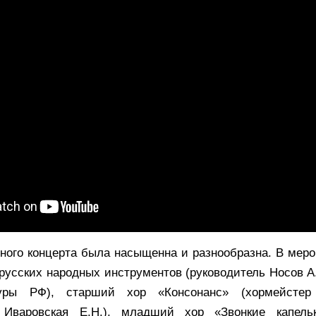
ного концерта была насыщенна и разнообразна. В мер
 русских народных инструментов (руководитель Носов А
туры РФ), старший хор «Консонанс» (хормейстер
 Иваровская Е.Н.), младший хор «Звонкие капель