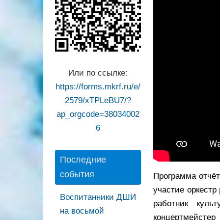
Или по ссылке:
https://forms.mkrf.ru/e/
2579/xTPLeBU7/?
ap_orgcode=38034002
6
Последние
события
Программа отчёт
участие оркестр
Воспитанники ДШИ
работник куль
на восьмой
концертмейстер