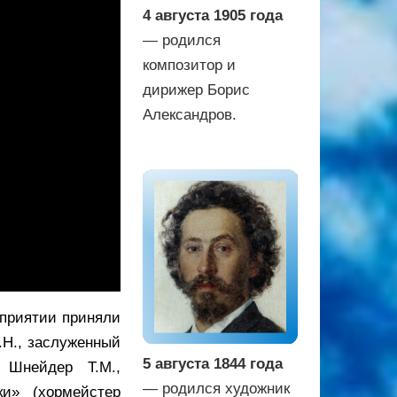
4 августа 1905 года
— родился
композитор и
дирижер Борис
Александров.
оприятии приняли
.Н., заслуженный
5 августа 1844 года
 Шнейдер Т.М.,
— родился художник
ки» (хормейстер