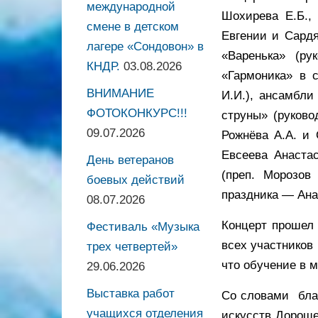
международной
Шохирева Е.Б.,
смене в детском
Евгении и Сардя
лагере «Сондовон» в
«Варенька» (ру
КНДР.
03.08.2026
«Гармоника» в 
ВНИМАНИЕ
И.И.), ансамбли
ФОТОКОНКУРС!!!
струны» (руково
09.07.2026
Рожнёва А.А. и 
Евсеева Анаста
День ветеранов
(преп. Морозов 
боевых действий
праздника — Ана
08.07.2026
Концерт прошел 
Фестиваль «Музыка
всех участников
трех четвертей»
что обучение в 
29.06.2026
Выставка работ
Со словами благ
учащихся отделения
искусств Дороще