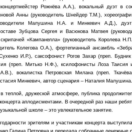
 концертмейстер Рожнёва А.А.), вокальный дуэт в со
новой Анны (руководитель Шнейдер Т.М.), хореограф
ководители Малушина Н.А. и Минкевич А.Д.), дуэт
составе Зубцова Сергея и Васюкова Матвея (руковод
 скрипачей «Кампанелла» (руководитель Королева Н.
дитель Колегова О.А.), фортепианный ансамбль «Зебр
Сухенко И.Р.), саксофонист Рогов Захар (преп. Будник 
сия (преп. Митько Н.Ф.), ксилофонисты Лоза Таисия 
А.В.), вокалистка Петровская Милана (преп. Ткачёв
стасия Минкевич, автор сценария – Наталия Малушина
в теплой, дружеской атмосфере, публика продолжите
 концерта аплодисментами. В очередной раз наши ребят
музыкальной школе – это увлекательное занятие.
одарности зрителям и участникам концерта выступил
нко Галина Петровна и передала собранные денежные 