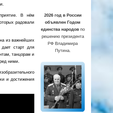
и.
приятие. В нём
2026 год в России
которых радовали
объявлен Годом
единства народов
по
решению президента
одна из важнейших
РФ Владимира
 дает старт для
Путина.
нтам, танцорам и
ред ними.
образительного
ехи и достижения