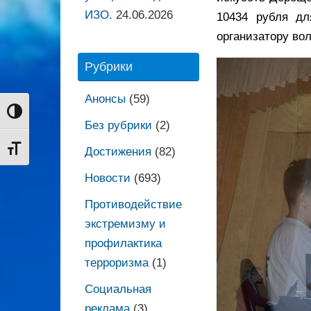
ИЗО.
24.06.2026
10434 рубля дл
организатору во
Рубрики
Анонсы
(59)
Переключить на высокую контрастность
Без рубрики
(2)
Переключить на увеличенный шрифт
Достижения
(82)
Новости
(693)
Противодействие
экстремизму и
профилактика
терроризма
(1)
Социальная
реклама
(3)