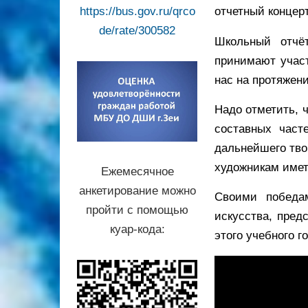
https://bus.gov.ru/qrco
отчетный концер
de/rate/300582
Школьный отчё
принимают участ
нас на протяжени
Надо отметить, ч
составных част
дальнейшего тво
художникам имет
Ежемесячное
анкетирование можно
Своими победа
пройти с помощью
искусства, пред
куар-кода:
этого учебного г