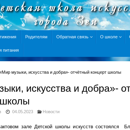
тижения
Родителям
Обратная связь
О школе
я питания
«Мир музыки, искусства и добра»- отчётный концерт школы
зыки, искусства и добра»- о
 школы
в
04.05.2023
Новости
в актовом зале Детской школы искусств состоялся Бл