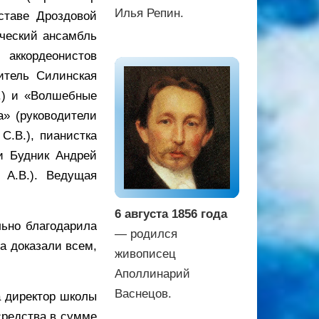
Илья Репин.
ставе Дроздовой
ический ансамбль
 аккордеонистов
итель Силинская
П.) и «Волшебные
а» (руководители
С.В.), пианистка
и Будник Андрей
а А.В.). Ведущая
.
6 августа 1856 года
льно благодарила
— родился
а доказали всем,
живописец
Аполлинарий
Васнецов.
а директор школы
средства в сумме