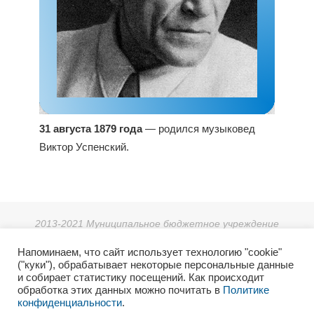
31 августа 1879 года
— родился музыковед
Виктор Успенский.
2013-2021 Муниципальное бюджетное учреждение
дополнительного образования «Детская школа искусств г.
Напоминаем, что сайт использует технологию "cookie"
Зеи».
("куки"), обрабатывает некоторые персональные данные
г. Зея, мкр. Светлый 38, тел: 8 (41658) 3-08-55.
и собирает статистику посещений. Как происходит
2021г. Отдел культуры и архивного дела Администрации
обработка этих данных можно почитать в
Политике
конфиденциальности
.
города Зеи.