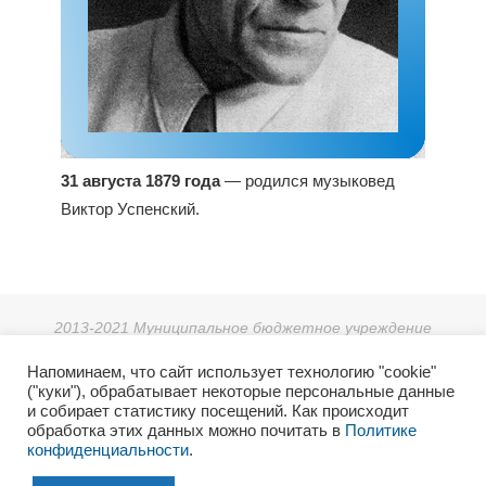
31 августа 1879 года
— родился музыковед
Виктор Успенский.
2013-2021 Муниципальное бюджетное учреждение
дополнительного образования «Детская школа искусств г.
Напоминаем, что сайт использует технологию "cookie"
Зеи».
("куки"), обрабатывает некоторые персональные данные
г. Зея, мкр. Светлый 38, тел: 8 (41658) 3-08-55.
и собирает статистику посещений. Как происходит
2021г. Отдел культуры и архивного дела Администрации
обработка этих данных можно почитать в
Политике
конфиденциальности
.
города Зеи.
6+