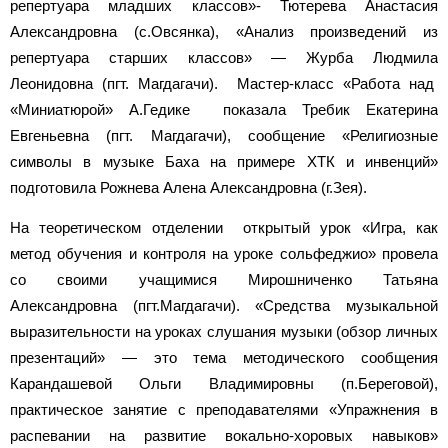
репертуара младших классов»- Тютерева Анастасия
Александровна (с.Овсянка), «Анализ произведений из
репертуара старших классов» — Журба Людмила
Леонидовна (пгт. Магдагачи). Мастер-класс «Работа над
«Миниатюрой» А.Гедике показала Требик Екатерина
Евгеньевна (пгт. Магдагачи), сообщение «Религиозные
символы в музыке Баха на примере ХТК и инвенций»
подготовила Рожнева Алена Александровна (г.Зея).
На теоретическом отделении открытый урок «Игра, как
метод обучения и контроля на уроке сольфеджио» провела
со своими учащимися Мирошниченко Татьяна
Александровна (пгт.Магдагачи). «Средства музыкальной
выразительности на уроках слушания музыки (обзор личных
презентаций» — это тема методического сообщения
Карандашевой Ольги Владимировны (п.Береговой),
практическое занятие с преподавателями «Упражнения в
распевании на развитие вокально-хоровых навыков»