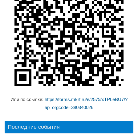
Или по ссылке:
https://forms.mkrf.ru/e/2579/xTPLeBU7/?
ap_orgcode=380340026
Последние события