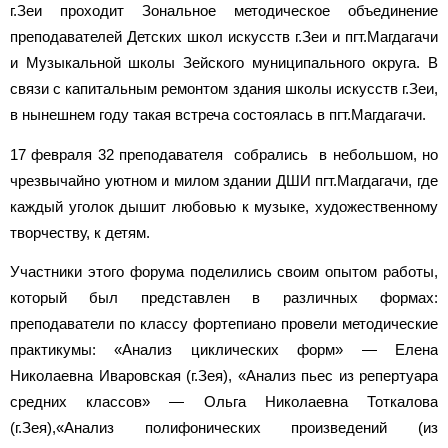
г.Зеи проходит Зональное методическое объединение
преподавателей Детских школ искусств г.Зеи и пгт.Магдагачи
и Музыкальной школы Зейского муниципального округа. В
связи с капитальным ремонтом здания школы искусств г.Зеи,
в нынешнем году такая встреча состоялась в пгт.Магдагачи.
17 февраля 32 преподавателя собрались в небольшом, но
чрезвычайно уютном и милом здании
ДШИ пгт.Магдагачи
, где
каждый уголок дышит любовью к музыке, художественному
творчеству, к детям.
Участники этого форума поделились своим опытом работы,
который был представлен в различных формах:
преподаватели по классу фортепиано провели методические
практикумы: «Анализ циклических форм» — Елена
Николаевна Иваровская (г.Зея), «Анализ пьес из репертуара
средних классов» — Ольга Николаевна Тоткалова
(г.Зея),«Анализ полифонических произведений (из