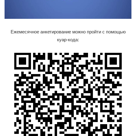
Ежемесячное анкетирование можно пройти с помощью
куар-кода: