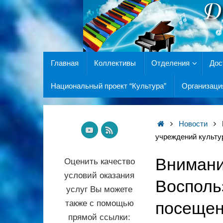
Главная
Коллективы
Отделения
Дос
Национальный проект “Культура”
Организаци
Новости
учреждений культу
Внимани
Оценить качество
условий оказания
Восполь
услуг Вы можете
также с помощью
посещен
прямой ссылки: