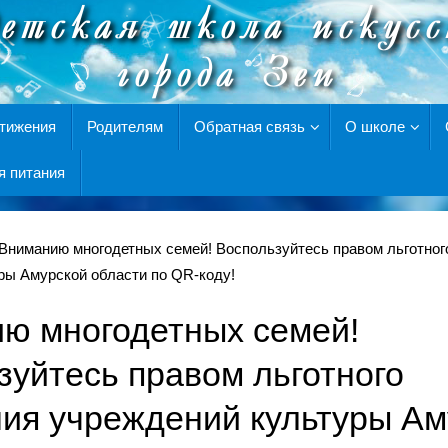
тижения
Родителям
Обратная связь
О школе
я питания
Вниманию многодетных семей! Воспользуйтесь правом льготног
ры Амурской области по QR-коду!
ю многодетных семей!
зуйтесь правом льготного
ия учреждений культуры Ам