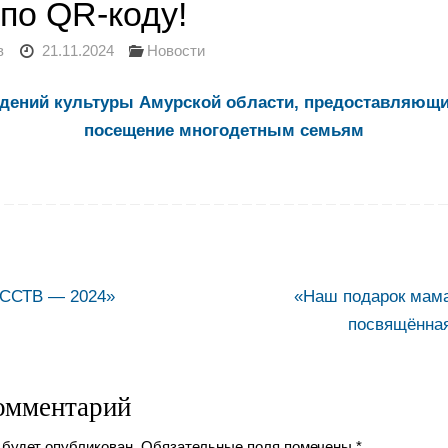
по QR-коду!
в
21.11.2024
Новости
ждений культуры Амурской области, предоставляющи
посещение многодетным семьям
ССТВ — 2024»
«Наш подарок мам
посвящённа
омментарий
 будет опубликован.
Обязательные поля помечены
*