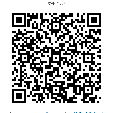
куар-кода: