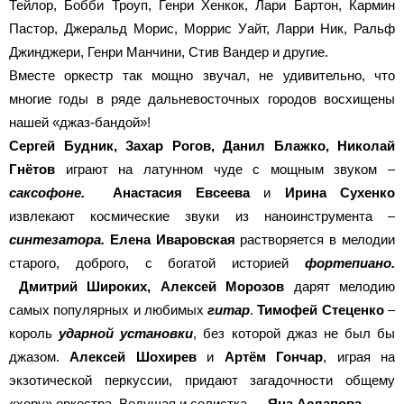
Тейлор, Бобби Троуп, Генри Хенкок, Лари Бартон, Кармин
Пастор, Джеральд Морис, Моррис Уайт, Ларри Ник, Ральф
Джинджери, Генри Манчини, Стив Вандер и другие.
Вместе оркестр так мощно звучал, не удивительно, что
многие годы в ряде дальневосточных городов восхищены
нашей «джаз-бандой»!
Сергей Будник, Захар Рогов, Данил Блажко, Николай
Гнётов
играют на латунном чуде с мощным звуком –
саксофоне
.
Анастасия Евсеева
и
Ирина Сухенко
извлекают космические звуки из наноинструмента –
синтезатора.
Елена Иваровская
растворяется в мелодии
старого, доброго, с богатой историей
фортепиано.
Дмитрий Широких, Алексей Морозов
дарят мелодию
самых популярных и любимых
гитар
.
Тимофей Стеценко
–
король
ударной установки
, без которой джаз не был бы
джазом.
Алексей Шохирев
и
Артём Гончар
, играя на
экзотической перкуссии, придают загадочности общему
«хору» оркестра. Ведущая и солистка —
Яна Аслапова.