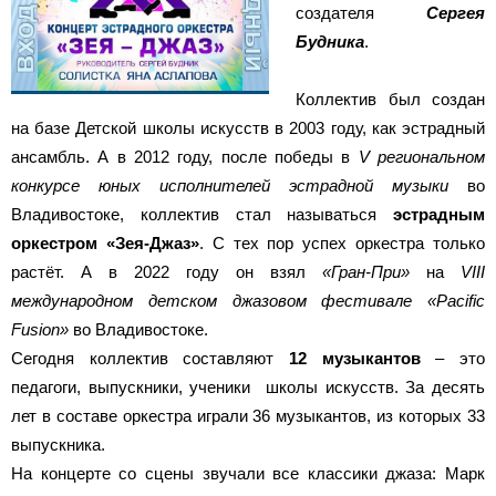
создателя
Сергея
Будника
.
⠀
Коллектив был создан
на базе Детской школы искусств в 2003 году, как эстрадный
ансамбль. А в 2012 году, после победы в
V региональном
конкурсе юных исполнителей эстрадной музыки
во
Владивостоке, коллектив стал называться
эстрадным
оркестром «Зея-Джаз»
. С тех пор успех оркестра только
растёт. А в 2022 году он взял
«Гран-При»
на
VIII
международном детском джазовом фестивале «Pacific
Fusion»
во Владивостоке.
Сегодня коллектив составляют
12 музыкантов
– это
педагоги, выпускники, ученики школы искусств. За десять
лет в составе оркестра играли 36 музыкантов, из которых 33
выпускника.⠀
На концерте со сцены звучали все классики джаза: Марк