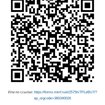
Или по ссылке:
https://forms.mkrf.ru/e/2579/xTPLeBU7/?
ap_orgcode=380340026