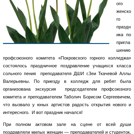
ого
женско
го
праздн
ика по
пригла
шению
профсоюзного комитета «Покровского горного колледжа»
состоялось праздничное поздравление учащихся класса
сольного пения преподавателя ДШИ г.Зеи Ткачевой Аллы
Валерьевны. По приезду в колледж для ребят была
организована экскурсия председателем профсоюзного
комитета и преподавателем Таболич Борисом Сергеевичем,
что вызвало у юных артистов радость открытия нового и
интересного. И вот праздник начался!
При полном актовом зале на сцене от всей души
поздравляли милых женщин — преподавателей и студенток,