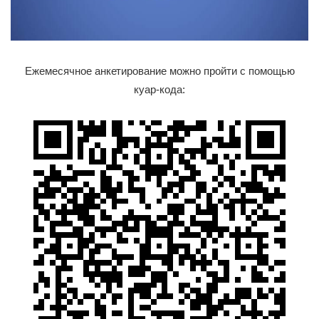
Ежемесячное анкетирование можно пройти с помощью
куар-кода: