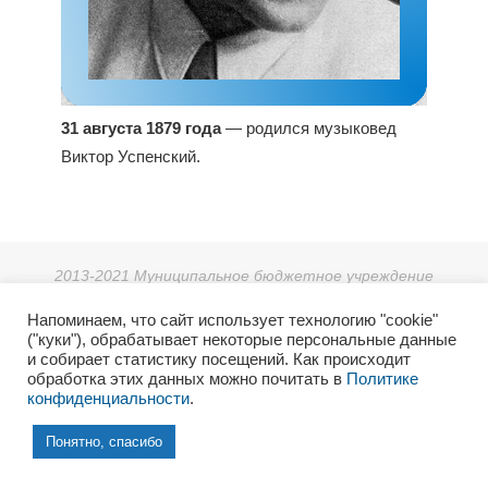
31 августа 1879 года
— родился музыковед
Виктор Успенский.
2013-2021 Муниципальное бюджетное учреждение
дополнительного образования «Детская школа искусств г.
Напоминаем, что сайт использует технологию "cookie"
Зеи».
("куки"), обрабатывает некоторые персональные данные
г. Зея, мкр. Светлый 38, тел: 8 (41658) 3-08-55.
и собирает статистику посещений. Как происходит
2021г. Отдел культуры и архивного дела Администрации
обработка этих данных можно почитать в
Политике
конфиденциальности
.
города Зеи.
6+
Понятно, спасибо
Работает на
Tempera
&
WordPress.