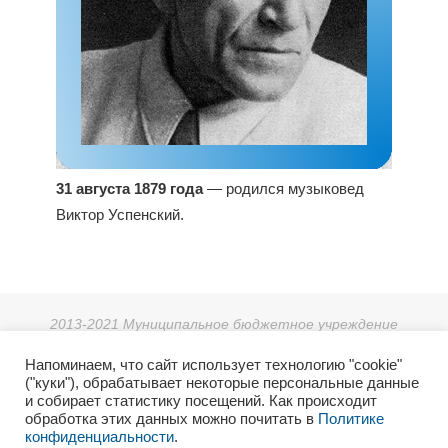
31 августа 1879 года
— родился музыковед
Виктор Успенский.
2013-2021 Муниципальное бюджетное учреждение
дополнительного образования «Детская школа искусств г.
Напоминаем, что сайт использует технологию "cookie"
Зеи».
("куки"), обрабатывает некоторые персональные данные
г. Зея, мкр. Светлый 38, тел: 8 (41658) 3-08-55.
и собирает статистику посещений. Как происходит
2021г. Отдел культуры и архивного дела Администрации
обработка этих данных можно почитать в
Политике
конфиденциальности
.
города Зеи.