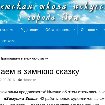
тижения
Родителям
Обратная связь
О школе
я питания
Приглашаем в зимнюю сказку
аем в зимнюю сказку
2.02.2016
Новости
кой зимы продолжается! Именно об этом открылась выс
 –
«Зимушка-Зима»
. 42 работы юных художников вы см