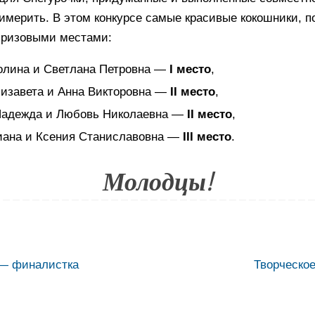
римерить. В этом конкурсе самые красивые кокошники, 
призовыми местами:
олина и Светлана Петровна —
I место
,
изавета и Анна Викторовна —
II место
,
Надежда и Любовь Николаевна —
II место
,
иана и Ксения Станиславовна —
III место
.
Молодцы!
— финалистка
Творческо