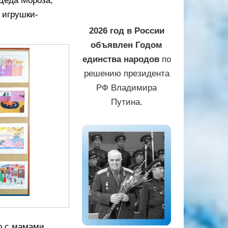
Деда Мороза,
 игрушки-
2026 год в России
объявлен Годом
единства народов
по
решению президента
РФ Владимира
Путина.
о с мамами,