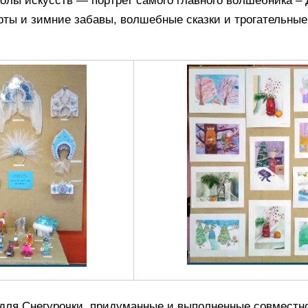
олы искусств — портрет самого главного волшебника – 
ты и зимние забавы, волшебные сказки и трогательные
для Снегурочки, придуманные и выполненные совместн