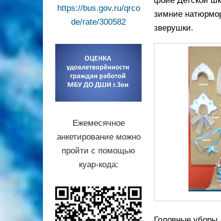
фойе Детской шк
https://bus.gov.ru/qrco
зимние натюрмор
de/rate/300582
зверушки.
Ежемесячное
анкетирование можно
пройти с помощью
куар-кода:
Головные уборы 