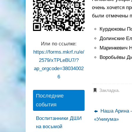
очень хочется п
были отмечены 
Курдюковы П
Долинские Ел
Или по ссылке:
Маринкевич 
https://forms.mkrf.ru/e/
Воробьёвы Д
2579/xTPLeBU7/?
ap_orgcode=38034002
6
Закладка
.
Последние
события
Наша Арина 
Воспитанники ДШИ
«Уникума»
на восьмой