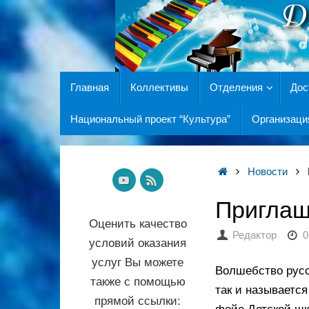
Главная
Коллективы
Отделения
Дос
Национальный проект “Культура”
Организаци
Новости
Приглаш
Оценить качество
Редактор
0
условий оказания
услуг Вы можете
Волшебство русс
также с помощью
так и называется
прямой ссылки: