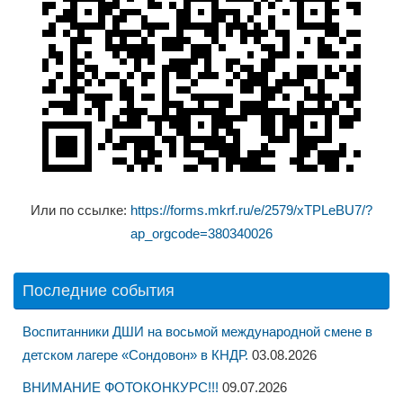
Или по ссылке:
https://forms.mkrf.ru/e/2579/xTPLeBU7/?
ap_orgcode=380340026
Последние события
Воспитанники ДШИ на восьмой международной смене в
детском лагере «Сондовон» в КНДР.
03.08.2026
ВНИМАНИЕ ФОТОКОНКУРС!!!
09.07.2026