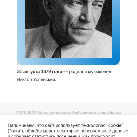
31 августа 1879 года
— родился музыковед
Виктор Успенский.
2013-2021 Муниципальное бюджетное учреждение
дополнительного образования «Детская школа искусств г.
Напоминаем, что сайт использует технологию "cookie"
Зеи».
("куки"), обрабатывает некоторые персональные данные
г. Зея, мкр. Светлый 38, тел: 8 (41658) 3-08-55.
и собирает статистику посещений. Как происходит