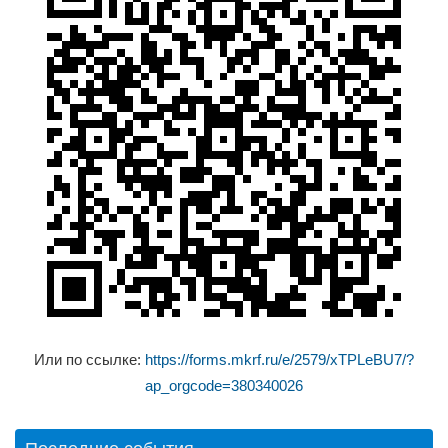
Или по ссылке:
https://forms.mkrf.ru/e/2579/xTPLeBU7/?
ap_orgcode=380340026
Последние события