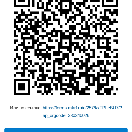
Или по ссылке:
https://forms.mkrf.ru/e/2579/xTPLeBU7/?
ap_orgcode=380340026