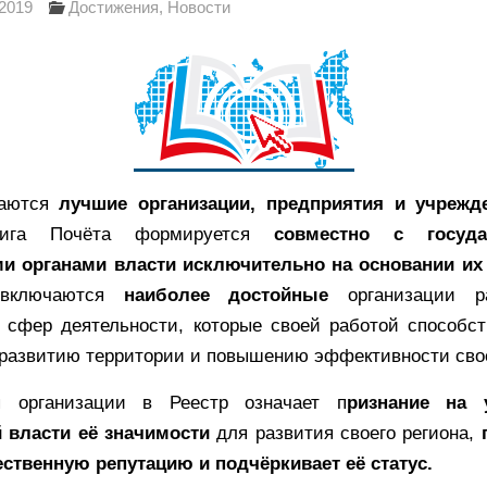
.2019
Достижения
,
Новости
чаются
лучшие организации, предприятия и учрежд
нига Почёта формируется
совместно с госуд
 органами власти исключительно на основании их
 включаются
наиболее достойные
организации р
 сфер деятельности, которые своей работой способс
развитию территории и повышению эффективности сво
я организации в Реестр означает п
ризнание на 
 власти её значимости
для развития своего региона,
ственную репутацию и подчёркивает её статус.