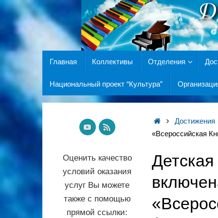
Главная
Коллективы
Отделения
Дос
Национальный проект “Культура”
Организаци
Достижения
«Всероссийская Кн
Детская
Оценить качество
условий оказания
включен
услуг Вы можете
также с помощью
«Всерос
прямой ссылки: