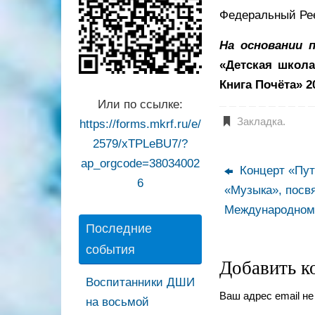
Федеральный Рее
На основании 
«Детская школа
Книга Почёта» 2
Или по ссылке:
Закладка
.
https://forms.mkrf.ru/e/
2579/xTPLeBU7/?
ap_orgcode=38034002
Концерт «Пут
6
«Музыка», пос
Международном
Последние
события
Добавить к
Воспитанники ДШИ
Ваш адрес email не
на восьмой