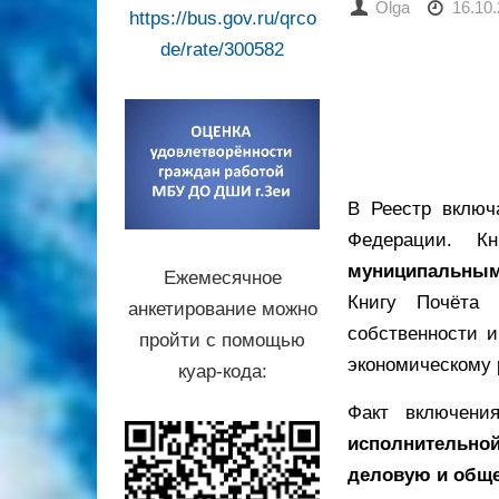
Olga
16.10
https://bus.gov.ru/qrco
de/rate/300582
В Реестр вклю
Федерации. К
муниципальными
Ежемесячное
Книгу Почёта
анкетирование можно
собственности и
пройти с помощью
экономическому 
куар-кода:
Факт включени
исполнительной
деловую и обще