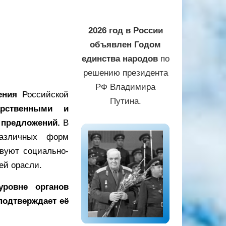
2026 год в России
объявлен Годом
единства народов
по
решению президента
РФ Владимира
ения
Российской
Путина.
арственными и
 предложений.
В
азличных форм
твуют социально-
ей орасли.
уровне органов
подтверждает её