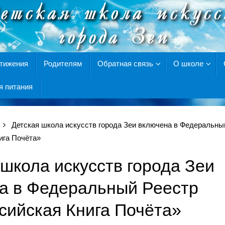
тижения
Родителям
Обратная связь
О школе
я питания
Детская школа искусств города Зеи включена в Федеральны
ига Почёта»
 школа искусств города Зеи
а в Федеральный Реестр
сийская Книга Почёта»