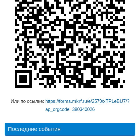
Или по ссылке:
https://forms.mkrf.ru/e/2579/xTPLeBU7/?
ap_orgcode=380340026
Последние события