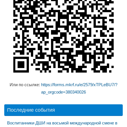
Или по ссылке:
https://forms.mkrf.ru/e/2579/xTPLeBU7/?
ap_orgcode=380340026
Последние события
Воспитанники ДШИ на восьмой международной смене в