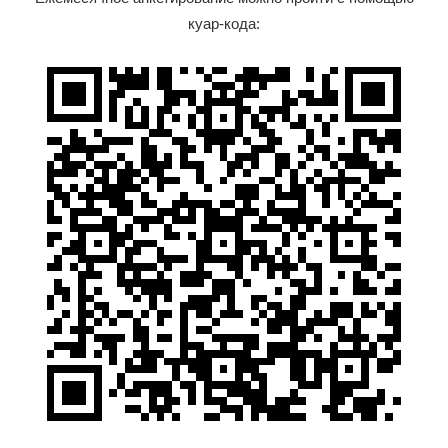
куар-кода: