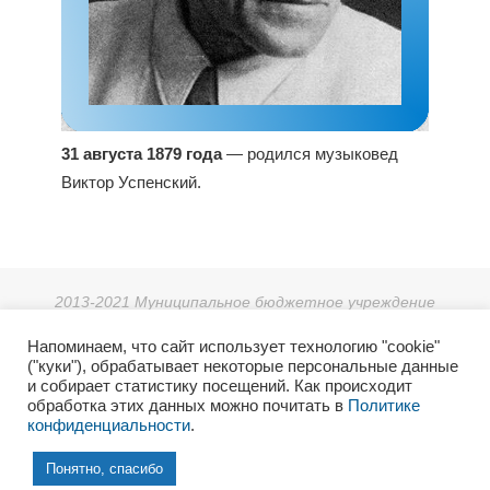
31 августа 1879 года
— родился музыковед
Виктор Успенский.
2013-2021 Муниципальное бюджетное учреждение
дополнительного образования «Детская школа искусств г.
Напоминаем, что сайт использует технологию "cookie"
Зеи».
("куки"), обрабатывает некоторые персональные данные
г. Зея, мкр. Светлый 38, тел: 8 (41658) 3-08-55.
и собирает статистику посещений. Как происходит
2021г. Отдел культуры и архивного дела Администрации
обработка этих данных можно почитать в
Политике
конфиденциальности
.
города Зеи.
6+
Понятно, спасибо