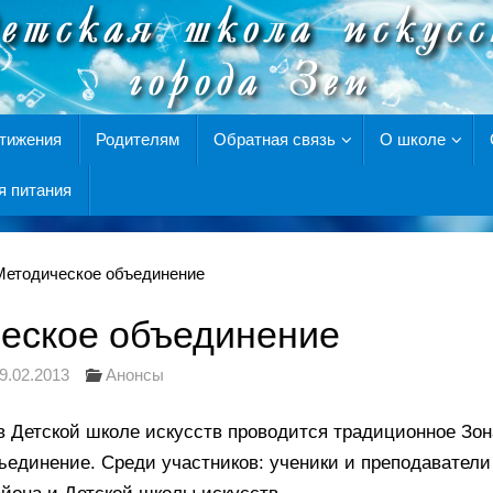
тижения
Родителям
Обратная связь
О школе
я питания
Методическое объединение
еское объединение
9.02.2013
Анонсы
 Детской школе искусств проводится традиционное Зо
ъединение. Среди участников: ученики и преподавател