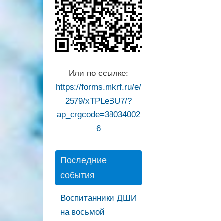
Или по ссылке:
https://forms.mkrf.ru/e/
2579/xTPLeBU7/?
ap_orgcode=38034002
6
Последние
события
Воспитанники ДШИ
на восьмой