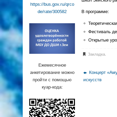
школ Зейского р
https://bus.gov.ru/qrco
В программе:
de/rate/300582
Теоретическа
Фестиваль де
Открытые уро
Закладка
.
Ежемесячное
Концерт «Аму
анкетирование можно
искусств
пройти с помощью
куар-кода: