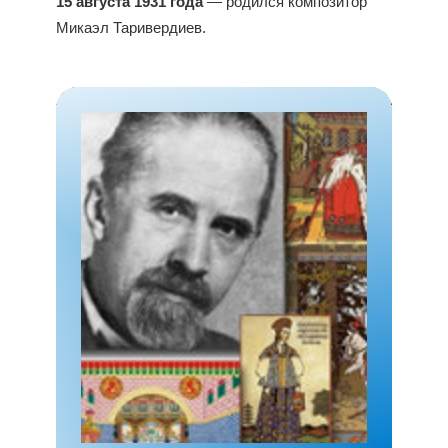
15 августа 1931 года
— родился композитор
Микаэл Таривердиев.