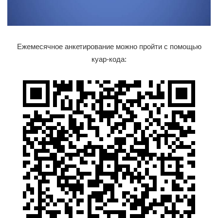
Ежемесячное анкетирование можно пройти с помощью
куар-кода: