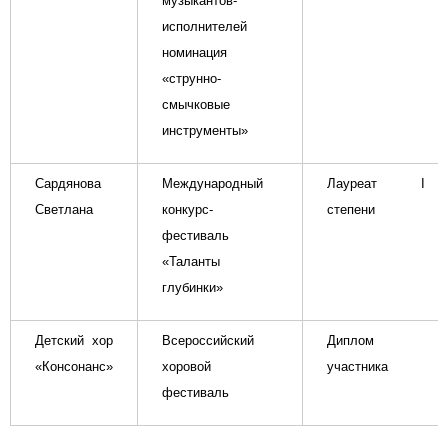
музыкантов-
исполнителей
номинация
«струнно-
смычковые
инструменты»
Сардянова
Международный
Лауреат
I
Светлана
конкурс-
степени
фестиваль
«Таланты
глубинки»
Детский хор
Всероссийский
Диплом
«Консонанс»
хоровой
участника
фестиваль