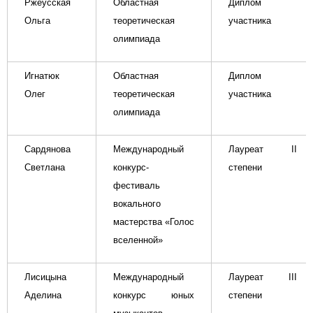
Ржеусская
Областная
Диплом
Ольга
теоретическая
участника
олимпиада
Игнатюк
Областная
Диплом
Олег
теоретическая
участника
олимпиада
Сардянова
Международный
Лауреат
II
Светлана
конкурс-
степени
фестиваль
вокального
мастерства «Голос
вселенной»
Лисицына
Международный
Лауреат
III
Аделина
конкурс юных
степени