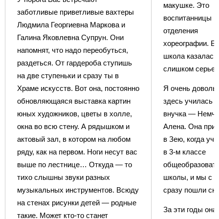
макушке. Это
заботливые приветливые вахтеры
воспитанницы
Людмила Георгиевна Маркова и
отделения
Галина Яковлевна Супрун. Они
хореографии. Бе
напомнят, что надо переобуться,
школа казалась
раздеться. От гардероба ступишь
слишком серьез
на две ступеньки и сразу ты в
Храме искусств. Вот она, постоянно
Я очень довольн
обновляющаяся выставка картин
здесь училась 
юных художников, цветы в холле,
внучка — Немче
окна во всю стену. А рядышком и
Алена. Она при
актовый зал, в котором на любом
в Зею, когда уч
ряду, как на первом. Ноги несут вас
в 3-м классе
выше по лестнице… Откуда — то
общеобразоват
тихо слышны звуки разных
школы, и мы с н
музыкальных инструментов. Всюду
сразу пошли сю
на стенах рисунки детей — родные
За эти годы она
такие. Может кто-то станет