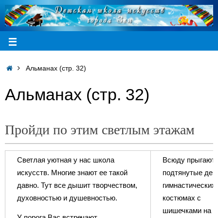
Альманах (стр. 32)
Альманах (стр. 32)
Пройди по этим светлым этажам
Cветлая уютная у нас школа
Всюду прыгают
искусств. Многие знают ее такой
подтянутые дев
давно. Тут все дышит творчеством,
гимнастических
духовностью и душевностью.
костюмах с
шишечками на
У порога Вас встречают