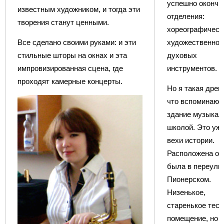
успешно окончи
известным художником, и тогда эти
отделения:
творения станут ценными.
хореографическ
Все сделано своими руками: и эти
художественное
стильные шторы на окнах и эта
духовых
импровизированная сцена, где
инструментов.
проходят камерные концерты.
Но я такая древ
что вспоминаю 
здание музыкал
школой. Это уже
вехи истории.
Расположена он
была в переулк
Пионерском.
Низенькое,
старенькое тесн
помещение, но 