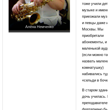
тоже учили дете
музыке и именно
приезжали муз
и певцы даже из
Алёна Немченко
Москвы. Мы
приобретали
абонементы, и в
маленькой ауди
(если можно так
назвать малень
комнатушку)
набивались туда
«сельди в бочку
В старом здани
дочь училась. Е
преподавателем
фортепиано бы