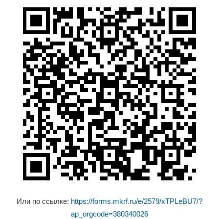
Или по ссылке:
https://forms.mkrf.ru/e/2579/xTPLeBU7/?
ap_orgcode=380340026