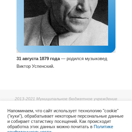
31 августа 1879 года
— родился музыковед
Виктор Успенский.
2013-2021 Муниципальное бюджетное учреждение
дополнительного образования «Детская школа искусств г.
Напоминаем, что сайт использует технологию "cookie"
Зеи».
("куки"), обрабатывает некоторые персональные данные
г. Зея, мкр. Светлый 38, тел: 8 (41658) 3-08-55.
и собирает статистику посещений. Как происходит
2021г. Отдел культуры и архивного дела Администрации
обработка этих данных можно почитать в
Политике