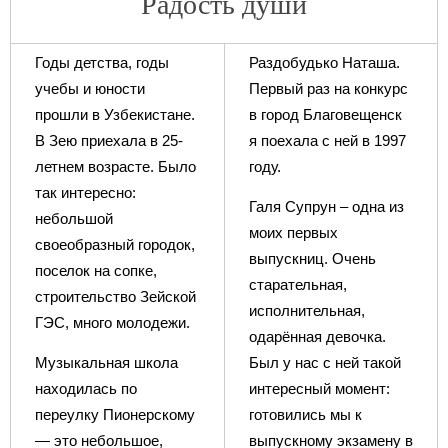
Радость души
Годы детства, годы
Раздобудько Наташа.
учебы и юности
Первый раз на конкурс
прошли в Узбекистане.
в город Благовещенск
В Зею приехала в 25-
я поехала с ней в 1997
летнем возрасте. Было
году.
так интересно:
Галя Супрун – одна из
небольшой
моих первых
своеобразный городок,
выпускниц. Очень
поселок на сопке,
старательная,
строительство Зейской
исполнительная,
ГЭС, много молодежи.
одарённая девочка.
Музыкальная школа
Был у нас с ней такой
находилась по
интересный момент:
переулку Пионерскому
готовились мы к
— это небольшое,
выпускному экзамену в