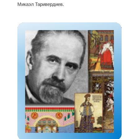
Микаэл Таривердиев.