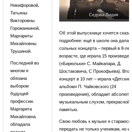
Никифоровой,
Татьяны
Седова Лидия
Викторовны
Горожанкиной,
Об этой выпускнице хочется сказа
Маргариты
подробнее: ещё в школе она дала 
Михайловны
сольных концерта – первый в 8-ле
Трушиной.
возрасте, где играла 15 произведен
Последней во
(«Бирюльки» С. Майкапара, Д.
многом я
Шостаковича, С Прокофьева). Втор
обязана
концерт в 10 лет – играла «Детский
выбором
альбом» П. Чайковского (24
будущей
произведения), обладает абсолют
профессии.
музыкальным слухом, прекрасной
Маргарита
памятью.
Михайловна
Свою любовь к музыке я стараюсь
обладала
передать не только ученикам, но и
редким