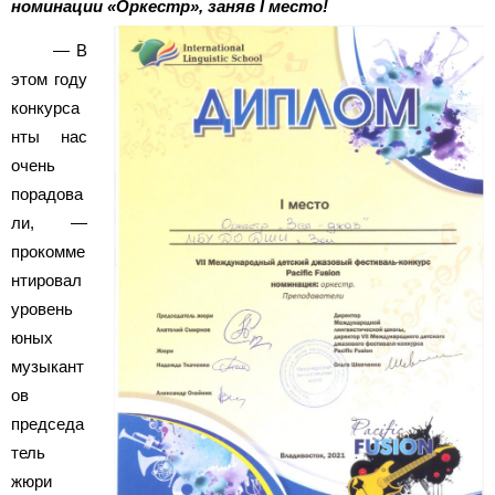
номинации «Оркестр», заняв I место!
— В
этом году
конкурса
нты нас
очень
порадова
ли, —
прокомме
нтировал
уровень
юных
музыкант
ов
председа
тель
жюри