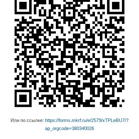
Или по ссылке:
https://forms.mkrf.ru/e/2579/xTPLeBU7/?
ap_orgcode=380340026