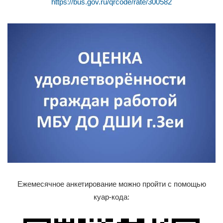
https://bus.gov.ru/qrcode/rate/300582
Ежемесячное анкетирование можно пройти с помощью
куар-кода: